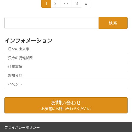
投
固
固
固
1
2
…
8
»
定
定
定
ペ
ペ
ペ
稿
ー
ー
ー
検
ジ
ジ
ジ
の
索:
ペ
インフォメーション
ー
日々の出来事
ジ
只今の混雑状況
送
注意事項
り
お知らせ
イベント
お問い合わせ
お気軽にお問い合わせください
プライバシーポリシー