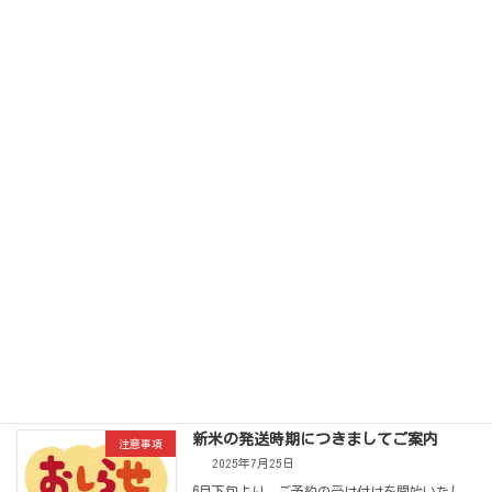
コシヒカリの店頭販売が始まりました。 おに
ぎり屋と米屋でご用意しているご飯も新米での
ご用意となっています。今年もピカピカの新米
を、 […]
続きを読む
8月17日と18日の営業について
お知らせ
2025年8月16日
いつもご利用いただき、ありがとうございま
す。 都合により、明日8月17日はおにぎり屋は
朝10時オープン、ご飯なくなり次第閉店となり
ます。 8月18日は臨時休業です。 また、8月19
日は今のところ通常営業の予定です。 米屋
[…]
続きを読む
新米の発送時期につきましてご案内
注意事項
2025年7月25日
6月下旬より、ご予約の受け付けを開始いたし